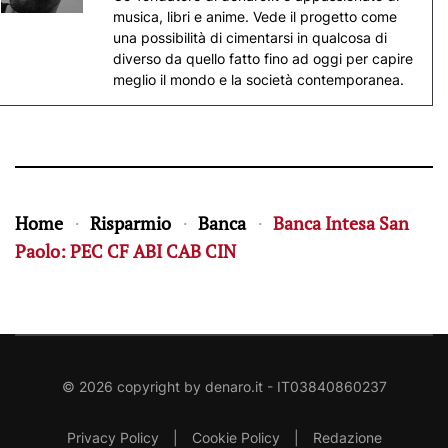
musica, libri e anime. Vede il progetto come
una possibilità di cimentarsi in qualcosa di
diverso da quello fatto fino ad oggi per capire
meglio il mondo e la società contemporanea.
Home
Risparmio
Banca
Banca Intesa San
Paolo: PEC CF ABI CAB CIN
©
2026
copyright by
denaro.it
- IT03840860237
Privacy Policy
|
Cookie Policy
|
Redazione