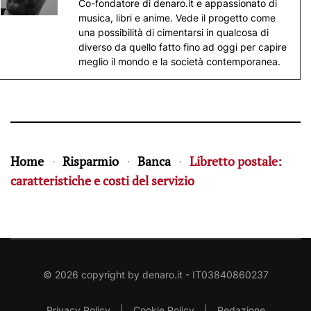
Co-fondatore di denaro.it e appassionato di
musica, libri e anime. Vede il progetto come
una possibilità di cimentarsi in qualcosa di
diverso da quello fatto fino ad oggi per capire
meglio il mondo e la società contemporanea.
Home
Risparmio
Banca
Libretto postale:
caratteristiche e costi del servizio
©
2026
copyright by
denaro.it
- IT03840860237
Privacy Policy
|
Cookie Policy
|
Redazione