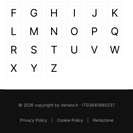
F
G
H
I
J
K
L
M
N
O
P
Q
R
S
T
U
V
W
X
Y
Z
©
2026
copyright by
denaro.it
- IT03840860237
Privacy Policy
|
Cookie Policy
|
Redazione